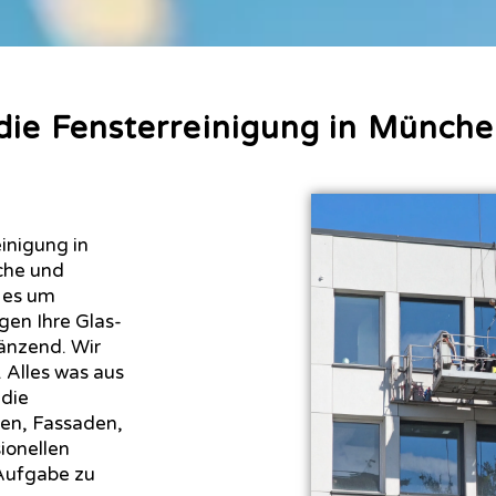
 die Fensterreinigung in Münch
inigung in
iche und
 es um
igen Ihre Glas-
länzend. Wir
 Alles was aus
 die
ten, Fassaden,
ionellen
 Aufgabe zu