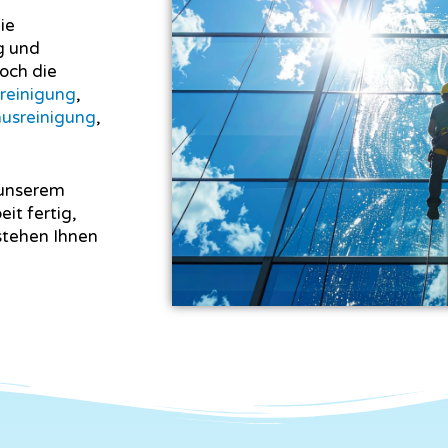
ie
g und
och die
sreinigung
,
usreinigung
,
 unserem
eit fertig,
stehen Ihnen