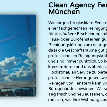
Clean Agency Fe
München
Wir sorgen für glasklare Fenst
einer fachgerechten Reinigung
für das äußere Erscheinungsbil
Haus- oder Bürofensterreinigu
Reinigungslösung zum richtigen 
dass die Geschäftsräume gut g
professionellen Reinigungskrä
und sind immer pünktlich. So k
konzentrieren und uns überlass
Höchstmaß an Service zu bieten
professionelle Herangehenswei
Reinigen von Fenstern kann Wu
Bürogebäudes bewirken. Wir so
Tag frisch und neu aussehen, 
müssen, wie Ihre Wohnung aus